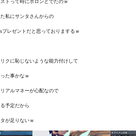
ンストって時にポロンとでたのｗ
った私にサンタさんからの
asプレゼントだと思っておりまするｗ
レリクに恥じないような能力付けして
なった事かなｗ
もリアルマネーが心配なので
する予定だから
セタが足りないｗ