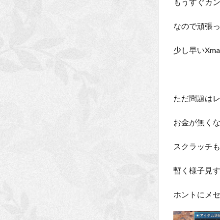
もうすぐカ
なので頑張
少し早いXm
ただ問題は
お金が無く
スクラッチ
暫く様子見
ホントにメ