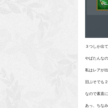
３つしか出て
やばたんな
私はレアが
旧ぷそでも
なので素直に
あっ、ちな