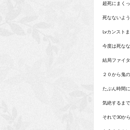
超死にまく
死なないよ
Lvカンスト
今度は死な
結局ファイ
２０から鬼の
たぶん時間
気絶するま
それで30か