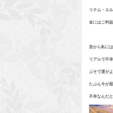
リテム・エ
金にはご利
昔から私に
リアルで不
ぷそで運が
たぶん今が
不幸なんだと