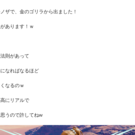
ルノザで、金のゴリラから出ました！
益があります！ｗ
は法則があって
幸になればなるほど
よくなるのｗ
最高にリアルで
思うので許してねw