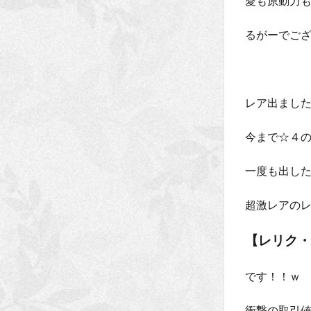
愛も原動力
るがーでご
レア出ました
今まで☆４の
一度も出し
超激レアの
【レリク・
です！！ｗ
衝撃の取引