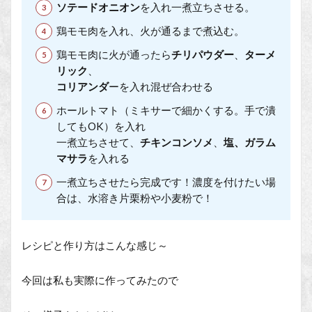
ソテードオニオン
を入れ一煮立ちさせる。
鶏モモ肉を入れ、火が通るまで煮込む。
鶏モモ肉に火が通ったら
チリパウダー
、
ターメ
リック
、
コリアンダ
ーを入れ混ぜ合わせる
ホールトマト（ミキサーで細かくする。手で潰
してもOK）を入れ
一煮立ちさせて、
チキンコンソメ
、
塩、ガラム
マサラ
を入れる
一煮立ちさせたら完成です！濃度を付けたい場
合は、水溶き片栗粉や小麦粉で！
レシピと作り方はこんな感じ～
今回は私も実際に作ってみたので