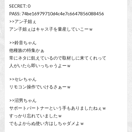
SECRET: 0
PASS: 74be16979710d4c4e7c6647856088456
>>アン子姐ぇ
アン子姐ぇはキャス子を量産していこーｗ
>>鈴音ちゃん
他種族の特集かぁ
常にネタに飢えているので取材しに来てくれって
人がいたら即いっちゃうよーｗ
>>セレちゃん
リモコン操作でいけるさぁーｗ
>>沼男ちゃん
サポートパートナーという手もありましたねぇｗ
すっかり忘れていましたｗ
でもよからぬ使い方はしちゃダメよｗ