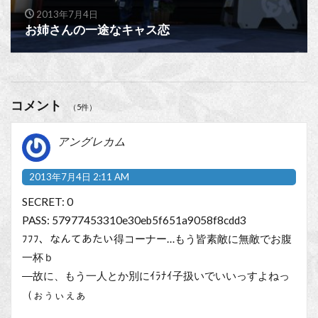
2013年7月4日
お姉さんの一途なキャス恋
コメント
（5件）
アングレカム
2013年7月4日 2:11 AM
SECRET: 0
PASS: 57977453310e30eb5f651a9058f8cdd3
ﾌﾌﾌ、なんてあたい得コーナー…もう皆素敵に無敵でお腹
一杯ｂ
―故に、もう一人とか別にｲﾗﾅｲ子扱いでいいっすよねっ
（ぉぅぃぇぁ