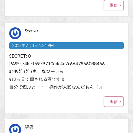
返信
Seresu
2013年7月4日 1:24 PM
SECRET: 0
PASS: 74be16979710d4c4e7c6647856088456
ﾙｩもｳﾞｨｳﾞｨも なつーぃｗ
ｷｬｽゎ見て癒される派ですｂ
自分で遊ぶと・・・操作が大変なんだもん（ぉ
返信
沼男