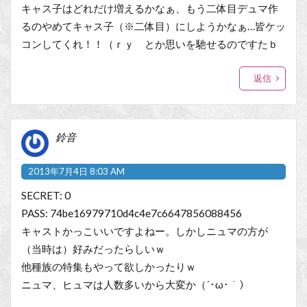
キャス子はどれだけ増えるかなぁ、もう二体目デュマ作
るのやめてキャス子（※二体目）にしようかなぁ…皆ケッ
コンしてくれ！！（ｒｙ とか思いを馳せるのですたｂ
返信
鈴音
2013年7月4日 8:03 AM
SECRET: 0
PASS: 74be16979710d4c4e7c6647856088456
キャストかっこいいですよねー。しかしニュマの方が
（当時は）好みだったらしいｗ
他種族の特集もやって欲しかったりｗ
ニュマ、ヒュマは人数多いから大変か（´･ω･｀）