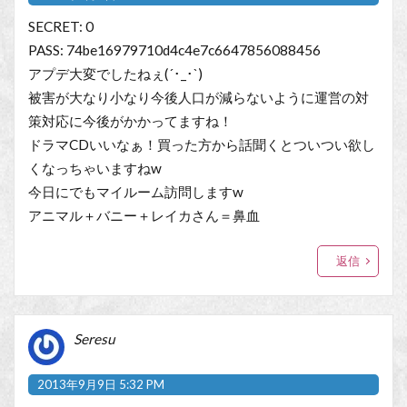
SECRET: 0
PASS: 74be16979710d4c4e7c6647856088456
アプデ大変でしたねぇ(´･_･`)
被害が大なり小なり今後人口が減らないように運営の対
策対応に今後がかかってますね！
ドラマCDいいなぁ！買った方から話聞くとついつい欲し
くなっちゃいますねw
今日にでもマイルーム訪問しますw
アニマル＋バニー＋レイカさん＝鼻血
返信
Seresu
2013年9月9日 5:32 PM