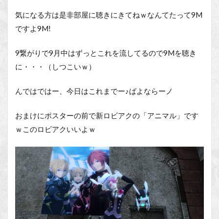
気になる方は是非部屋に聴きにきてねｗなんてたって9M
ですよ9M!
9繋がりで9月中はずっとこれを流してるので9Mを聴き
に・・・（しつこいｗ）
んではではー、今日はこれまでー♪ばよならーノ
おまけにポスターの前で新ロビアクの「アニマル」です
ｗこのロビアクいいよｗ