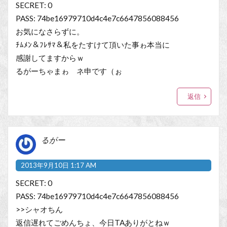
SECRET: 0
PASS: 74be16979710d4c4e7c6647856088456
お気になさらずに。
ﾁﾑﾒﾝ＆ﾌﾚｻﾏ＆私をたすけて頂いた事ゎ本当に
感謝してますからｗ
るがーちゃまゎ ネ申です（ぉ
返信
るがー
2013年9月10日 1:17 AM
SECRET: 0
PASS: 74be16979710d4c4e7c6647856088456
>>シャオちん
返信遅れてごめんちょ、今日TAありがとねｗ