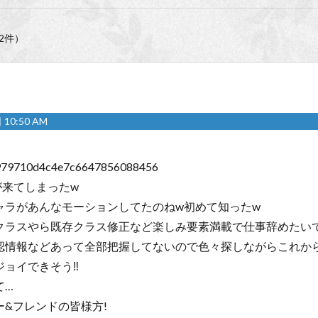
2件）
10:50 AM
979710d4c4e7c6647856088456
が来てしまったw
ャラがあんなモーションしてたのねw初めて知ったw
クラスやら既存クラス修正など楽しみ要素満載で仕事辞めたいで
認情報などあって全部把握してないので色々探しながらこれか
ョイできそう‼︎
て…
ー&フレンドの皆様方!