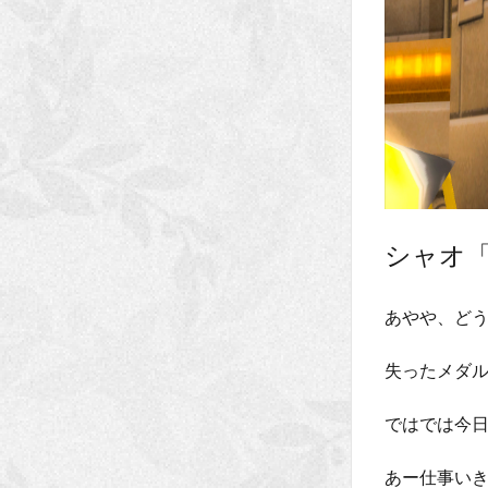
シャオ
あやや、ど
失ったメダ
ではでは今
あー仕事い