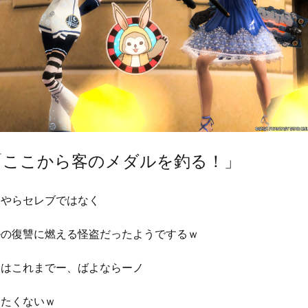
「ここから客のメダルを釣る！」
うやらセレブではなく
ルの復讐に燃える怪盗だったようでするｗ
日はこれまでー、ばよならーノ
きたくないｗ