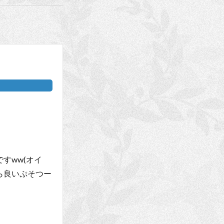
すww(オイ
ら良いぷそつー