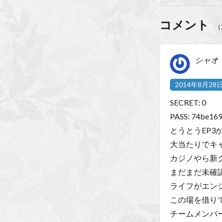
コメント
（
シャオ
2014年8月28日 
SECRET: 0
PASS: 74be16
とうとうEP3
大当たりでキ
カジノやら新
まだまだ未確
ライフがエンジ
この場を借り
チームメンバ