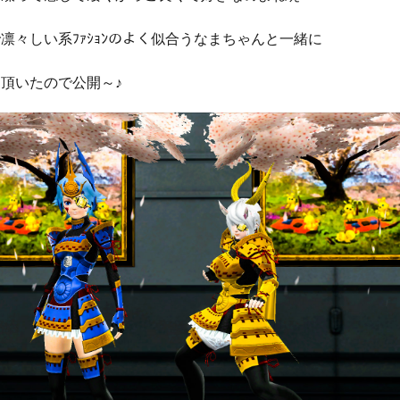
凛々しい系ﾌｧｼｮﾝのよく似合うなまちゃんと一緒に
頂いたので公開～♪