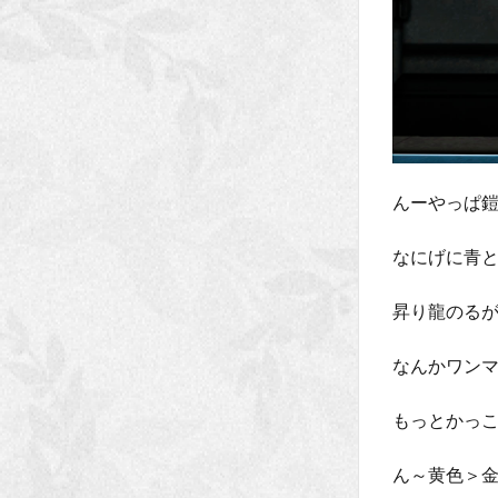
んーやっぱ
なにげに青と
昇り龍のる
なんかワン
もっとかっ
ん～黄色＞