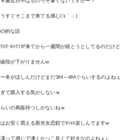
いｗ最近日中はものっそ暑くないですかー？
うすぐそこまで来てる感じ(´ε｀；)
SO的な話
ｽﾞﾐｯｸｽｸｰﾙﾗｲﾌが来てから一週間が経とうとしてるのだけど
ｻﾞｰの値段が下がりませんw
ー冬がほしんだけどまだ3M～4Mぐらいするのよねぇ
すぎて購入する気がしないｗ
ぐらいの再販待つしかないねｗ
はお安く買える新光女恋鎧でｵｼｬﾚ楽しんでますw
凜って感じで凄くかっこ良くて好きなのよねぇ♪