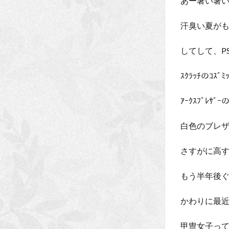
あー暑い暑
汗臭い夏がも
してして、P
ｽｸﾗｯﾁのｺ
ｱｰｸｽﾌﾞﾚ
白色のブレザ
さすがに高
もう半年後
かわりに最近
甲冑女子って