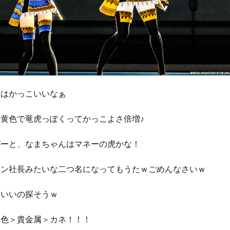
鎧はかっこいいなぁ
黄色で竜虎っぽくってかっこよさ倍増♪
がーと、なまちゃんはマネーの虎かな！
マン社長みたいな二つ名になってもうたｗごめんなさいｗ
こいいの探そうｗ
金色＞貴金属＞カネ！！！