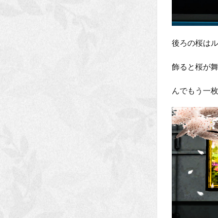
後ろの桜は
飾ると桜が舞っ
んでもう一