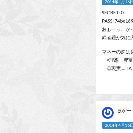
2014年4月16日 
SECRET: 0
PASS: 74be16
おぉーっ、か
武者鎧が気に
マネーの虎は
×理想→豊富
◎現実→TA
るがー
2014年4月16日 