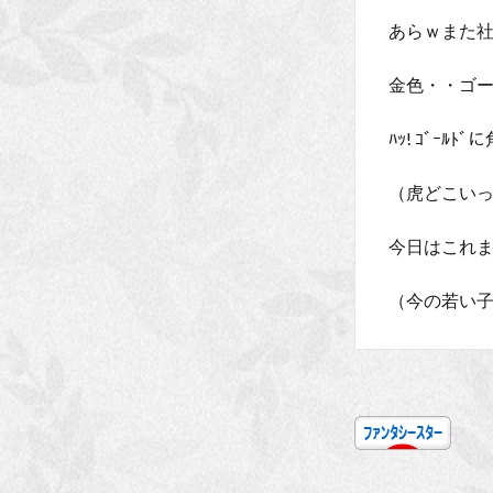
あらｗまた
金色・・ゴ
ﾊｯ! ｺﾞｰﾙ
（虎どこい
今日はこれま
（今の若い子は