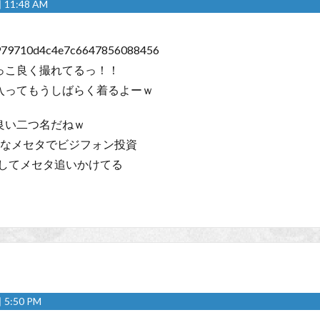
11:48 AM
979710d4c4e7c6647856088456
っこ良く撮れてるっ！！
入ってもうしばらく着るよーｗ
良い二つ名だねｗ
なメセタでビジフォン投資
してメセタ追いかけてる
5:50 PM