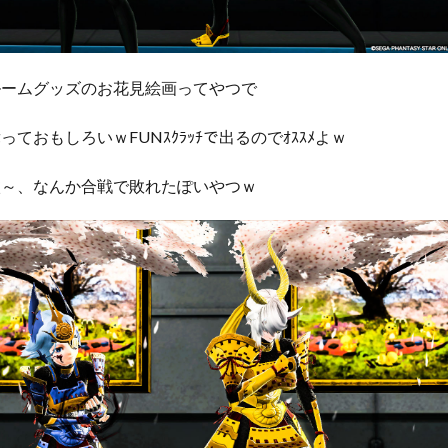
ルームグッズのお花見絵画ってやつで
ておもしろいｗFUNｽｸﾗｯﾁで出るのでｵｽｽﾒよｗ
枚～、なんか合戦で敗れたぽいやつｗ