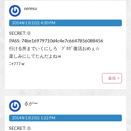
seresu
2014年1月22日 4:30 PM
SECRET: 0
PASS: 74be16979710d4c4e7c6647856088456
行ける所までいくにしろ ﾌﾞﾛｸﾞ復活おめぇ☆
楽しみにしてたんだよねｗ
ﾆｬﾌﾌﾌｗ
返信
るがー
2014年1月23日 1:22 PM
SECRET: 0