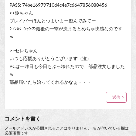
PASS: 74be16979710d4c4e7c6647856088456
>>鈴ちゃん
ブレイバーほんとつよいよー遊んでみてー
ｼｭﾝｶｼｭﾝﾗﾝの最後の一撃が決まるとめちゃ快感なのです
ｗ
>>セレちゃん
いつも応援ありがとうございます（泣）
PCは一昨日も今日もぶっ壊れたので、部品注文しました
ｗ
部品届いたら治ってくれるかなぁ・・・
返信
コメントを書く
メールアドレスが公開されることはありません。
※
が付いている欄は
必須項目です