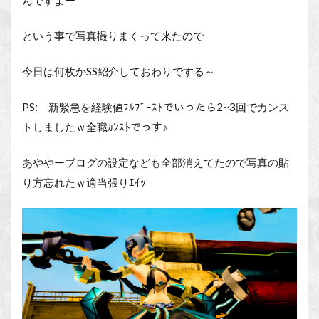
んですよー
という事で写真撮りまくって来たので
今日は何枚かSS紹介しておわりでする～
PS: 新緊急を経験値ﾌﾙﾌﾞｰｽﾄでいったら2~3回でカンス
トしましたｗ全職ｶﾝｽﾄでっす♪
あややーブログの設定なども全部消えてたので写真の貼
り方忘れたｗ適当張りｴｲｯ