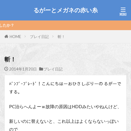
るがーとメガネの赤い糸
私は
HOME
プレイ日記
斬！
斬！
2014年1月20日
プレイ日記
ﾊﾞﾝﾌﾞｰﾌﾞﾚｰﾄﾞ！こんにちはーおひさしぶりーの るがーで
する。
PC治らへんよーｗ故障の原因はHDDみたいやねんけど、
新しいのに替えないと、これ以上はよくならないっぽい
ので