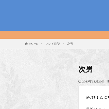
HOME
プレイ日記
次男
次男
2015年11月20日
ｶｷﾉﾀﾈ！