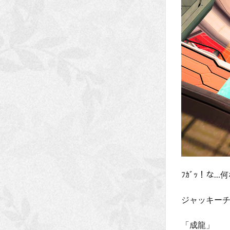
ﾌｶﾞｯ！な
ジャッキー
「成龍」