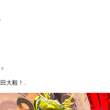
」
？
は？
亀田大毅！
」