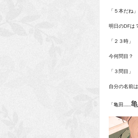
「５本だね
明日のDFは
「２３時」
今何問目？
「３問目」
自分の名前
「亀田……