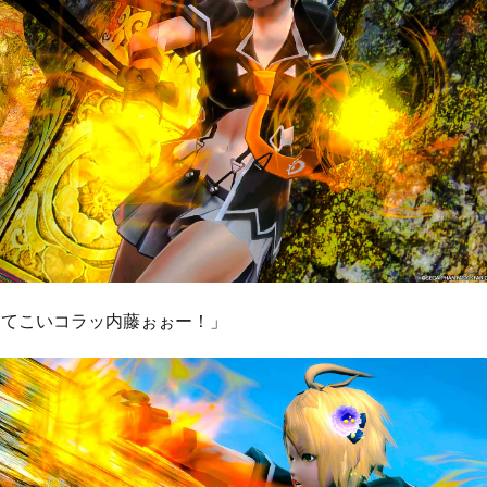
出てこいコラッ内藤ぉぉー！」