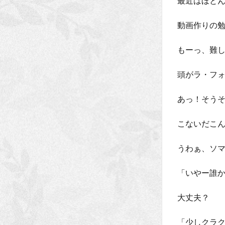
最近はほと
動画作りの
もーっ、難
頭がラ・フ
あっ！そう
こないだこん
うわぁ、ソ
「いやー誰
大丈夫？
「少しクラ