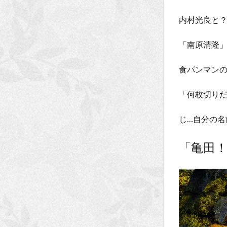
内村光良と
「南原清隆
食パンマン
「何枚切り
じ…自分の名
「亀田