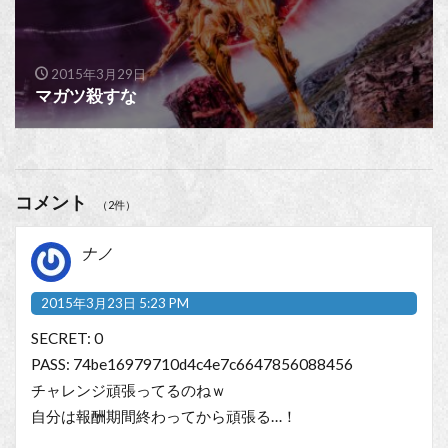
2015年3月29日
マガツ殺すな
コメント
（2件）
ナノ
2015年3月23日 5:23 PM
SECRET: 0
PASS: 74be16979710d4c4e7c6647856088456
チャレンジ頑張ってるのねｗ
自分は報酬期間終わってから頑張る…！