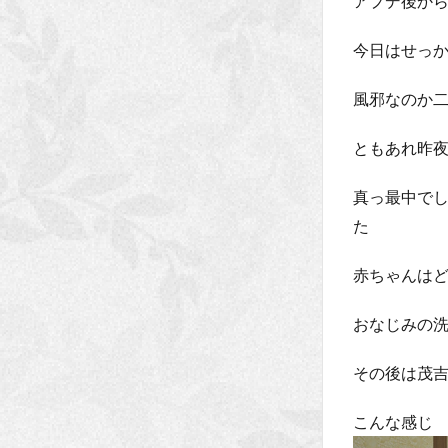
アプデ後か
今日はせっ
風邪なのか二
ともあれ昨
真っ最中で
た
赤ちゃんは
おなじみの洗
その後は茂
こんな感じ