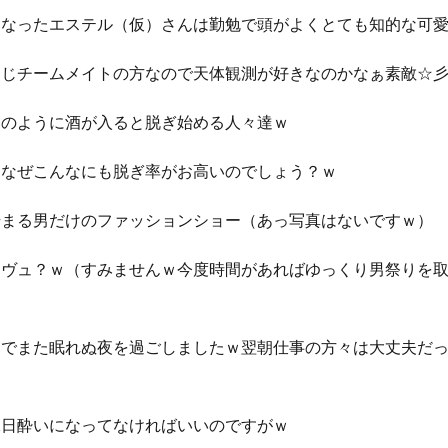
達なったエステル（仮）さんは勤勉で頭がよくとても知的な可
同じチームメイトの方なので天体観測が好きなのかなぁ素敵☆
ものように酒が入ると脱ぎ始める人々達ｗ
はなぜこんなにも脱ぎ率がお高いのでしょう？ｗ
始まる男だけのファッションショー（あっ写真はないですｗ）
ャヴュ？ｗ（すみませんｗ今度時間があればゆっくり男祭りを
なでまた眠れぬ夜を過ごしましたｗ翌朝仕事の方々は大丈夫だ
二日酔いになってなければいいのですがｗ