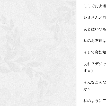
ここでお友
レミさんと
あとはいつ
私のお友達
そして突如
あれ？デジ
すｗ）
そんなこん
か？
私のように