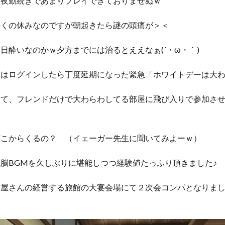
ら夜勤続きであまりプレイできておりませぬｗ
かくの休みなのですが朝起きたら謎の頭痛が＞＜
日酔いなのかｗ夕方までには治るとええなぁ(´・ω・｀)
夜はログインしたら丁度延期になった緊急「ホワイトデーは大
して、フレンドだけで大わらわしてる部屋に飛び入りで参加さ
どこからくるの？ （イェーガー先生に聞いてみよーｗ）
脳BGMを久しぶりに堪能しつつ経験値たっふり頂きました♪
吉屋さんの経営する旅館の大宴会場にて２次会コンパとなりま