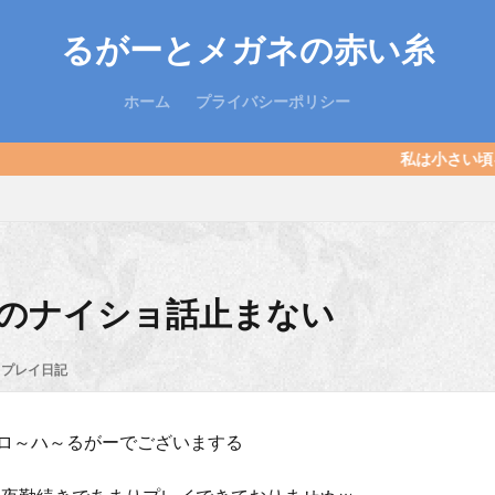
るがーとメガネの赤い糸
ホーム
プライバシーポリシー
私は小さい頃キョンシーでした。あ
のナイショ話止まない
プレイ日記
ロ～ハ～るがーでございまする