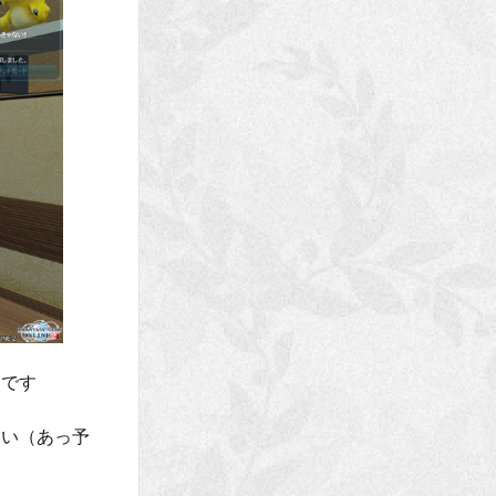
たです
さい（あっ予