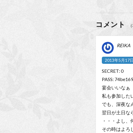
コメント
（
REIKA
2013年5月17日 
SECRET: 0
PASS: 74be16
宴会いいなぁ
私も参加した
でも、深夜な
翌日が土日な
・・・よし、
その時はよろ