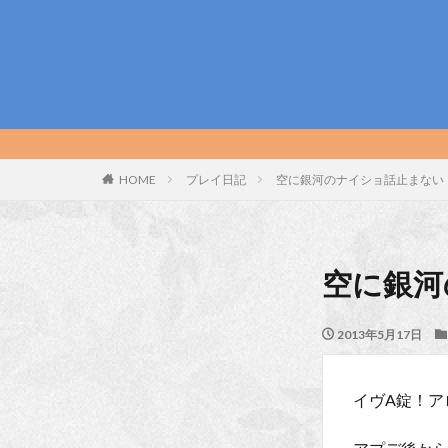
HOME
プレイ日記
空に銀河のナイショ話止まない
空に銀河
2013年5月17日
イヴA錠！ア