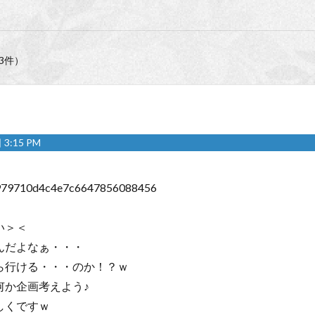
3件）
3:15 PM
979710d4c4e7c6647856088456
い＞＜
んだよなぁ・・・
ら行ける・・・のか！？ｗ
何か企画考えよう♪
しくですｗ