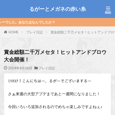
るがーとメガネの赤い糸
はなんでしたか？
HOME
プレイ日記
賞金総額二千万メセタ！ヒットアンドブロ
賞金総額二千万メセタ！ヒットアンドブロウ
大会開催！
2014年4月16日
プレイ日記
ﾐﾘｵﾈｱ！こんにちはー、るがーでございまするー
さぁ来週の大型アプデまであと一週間になりました！
今回いろいろ追加されるのでめちゃ楽しみですよねぇ♪