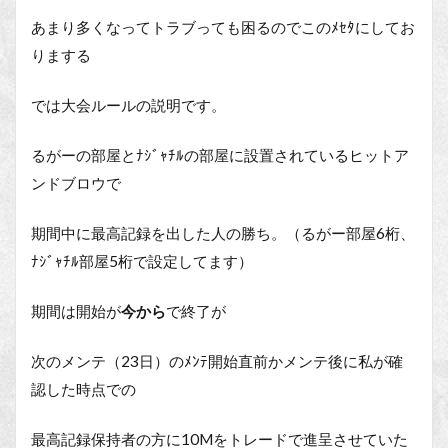
あまり多くなってトラブっても困るのでこのﾒｾﾀにしてお
りまする
では大会ルールの説明です。
るがーの部屋とﾅｼﾞｬﾁﾙの部屋に設置されているヒットア
ンドブロウで
期間中に最高記録を出した人の勝ち。（るがー部屋6桁、
ﾅｼﾞｬﾁﾙ部屋5桁で設定してます）
期間は開始が
今から
で終了が
次のメンテ（23日）のﾒﾝﾃ開始直前かメンテ後に私が確
認した時点での
最高記録保持者の方に10Mをトレードで進呈させていた