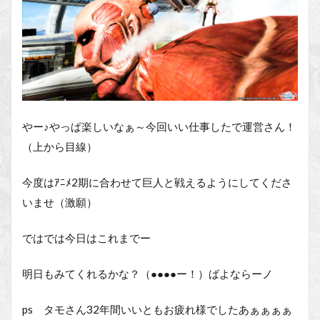
やー♪やっぱ楽しいなぁ～今回いい仕事したで運営さん！
（上から目線）
今度はｱﾆﾒ2期に合わせて巨人と戦えるようにしてくださ
いませ（激願）
ではでは今日はこれまでー
明日もみてくれるかな？（●●●●ー！）ばよならーノ
ps タモさん32年間いいともお疲れ様でしたあぁぁぁぁ