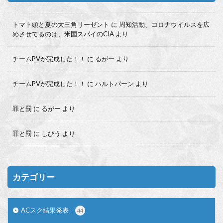
トマト頭と夏の大三角リーゼント
に
周知活動、コロナウイルスを広
めさせてるのは、米国スパイのCIA
より
チームPVが完成した！！
に
るがー
より
チームPVが完成した！！
に
ハルトバーン
より
罪と罰
に
るがー
より
罪と罰
に
しびう
より
カテゴリー
ACスク結果発表
44