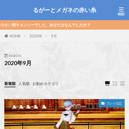
るがーとメガネの赤い糸
シーでした。あなたはなんでしたか？
HOME
2020年
9月
MONTH
2020年9月
新着順
人気順
お勧めカテゴリ
プレイ日記
ACスク結果発表
ソマリの珍道中
動画
プレイ日記