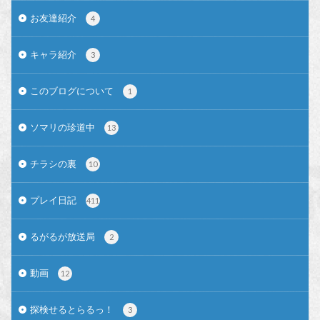
お友達紹介
4
キャラ紹介
3
このブログについて
1
ソマリの珍道中
13
チラシの裏
10
プレイ日記
411
るがるが放送局
2
動画
12
探検せるとらるっ！
3