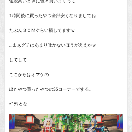
値段高いときに色々買いまくって
1時間後に買ったやつ全部安くなりましてね
たぶん３０Mぐらい損してますｗ
…まぁグチはあまり吐かないほうがええかｗ
してして
ここからはオマケの
出たやつ買ったやつのSSコーナーでする。
ﾍﾟﾀﾘとな