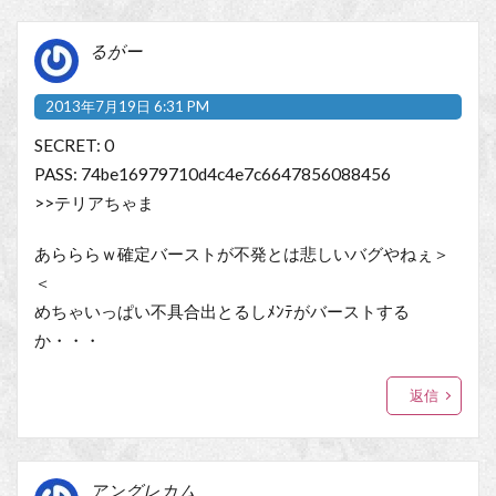
るがー
2013年7月19日 6:31 PM
SECRET: 0
PASS: 74be16979710d4c4e7c6647856088456
>>テリアちゃま
あらららｗ確定バーストが不発とは悲しいバグやねぇ＞
＜
めちゃいっぱい不具合出とるしﾒﾝﾃがバーストする
か・・・
返信
アングレカム