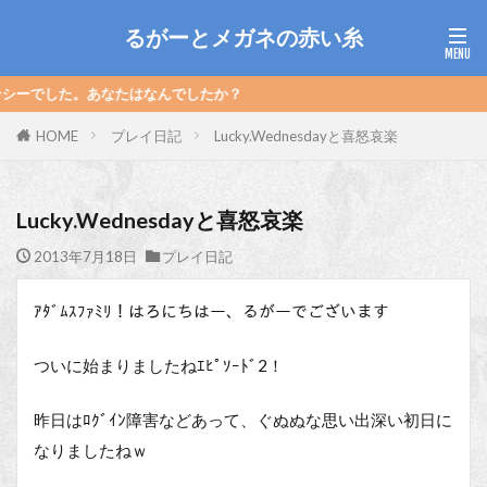
るがーとメガネの赤い糸
なたはなんでしたか？
HOME
プレイ日記
Lucky.Wednesdayと喜怒哀楽
Lucky.Wednesdayと喜怒哀楽
2013年7月18日
プレイ日記
ｱﾀﾞﾑｽﾌｧﾐﾘ！はろにちはー、るがーでございます
ついに始まりましたねｴﾋﾟｿｰﾄﾞ2！
昨日はﾛｸﾞｲﾝ障害などあって、ぐぬぬな思い出深い初日に
なりましたねｗ