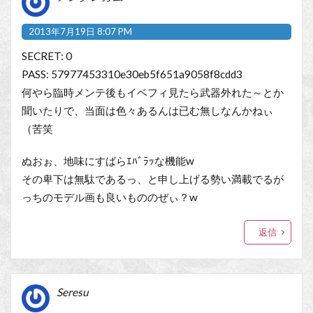
2013年7月19日 8:07 PM
SECRET: 0
PASS: 57977453310e30eb5f651a9058f8cdd3
何やら臨時メンテ後もイベフィ見たら武器外れた～とか
聞いたりで、当面は色々あるんは已む無しなんかねぃ
（苦笑
ぬおぉ、地味にすばらｴﾊﾞﾗｯな機能w
その卑下は無駄であるっ、と申し上げる勢い満載でるが
っちのモデル画も良いもののぜぃ？w
返信
Seresu