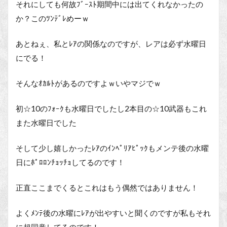
それにしても何故ﾌﾞｰｽﾄ期間中には出てくれなかったの
か？このﾂﾝﾃﾞﾚめーｗ
あとねぇ、私とﾚｱの関係なのですが、レアは必ず水曜日
にでる！
そんなｵｶﾙﾄがあるのですよｗいやマジでｗ
初☆10のﾌｫｰｸも水曜日でしたし2本目の☆10武器もこれ
また水曜日でした
そして少し嬉しかったﾚｱのｲﾝﾍﾟﾘｱﾋﾟｯｸもメンテ後の水曜
日にﾎﾟﾛﾛﾝﾁｮｯﾁｮしてるのです！
正直ここまでくるとこれはもう偶然ではありません！
よくﾒﾝﾃ後の水曜にﾚｱが出やすいと聞くのですが私もそれ