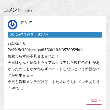
コメント
（5件）
テリア
2013年7月19日 11:52 AM
SECRET: 0
PASS: 5c32fdbe41ea85f0df182f0578059bf4
相変わらずの不具合まみれだ！
今日はなんと結晶トライアルクリアした後虹色の柱があ
がったのにもかかわらずバーストしないという斬新なバ
グが発生ｗｗｗ
今日も臨時メンテだけど、また近いうちにメンテありそ
うやね…。
返信