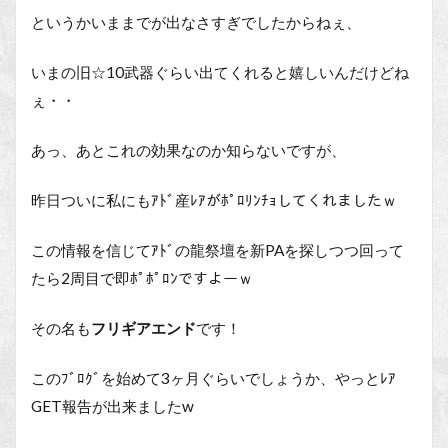
というかいままでが出なさすぎでしたからねぇ、
いまの旧☆10武器ぐらい出てくれると嬉しいんだけどね
ぇ・・
あっ、あとこれの効果なのか知らないですが、
昨日ついに私にもｱﾄﾞ産ﾚｱがﾎﾟﾛﾘﾝﾁｮしてくれましたｗ
この情報を信じてｱﾄﾞの龍祭壇を新PAを探しつつ回って
たら2周目で即ﾎﾟﾎﾟﾛﾝですよーｗ
その名も
フリギアエンド
です！
このﾌﾞﾛｸﾞを始めて3ヶ月ぐらいでしょうか、やっとﾚｱ
GET報告が出来ましたw