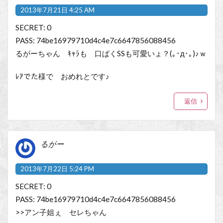
2013年7月21日 4:25 AM
SECRET: 0
PASS: 74be16979710d4c4e7c6647856088456
るがーちゃん ｷｬﾗも 口ぱくSSも可愛いょ？(｡･д･｡)♪ｗ
ﾚｱでた様で おめれとです♪
返信
るがー
2013年7月22日 5:24 PM
SECRET: 0
PASS: 74be16979710d4c4e7c6647856088456
>>アン子姐ぇ セレちゃん