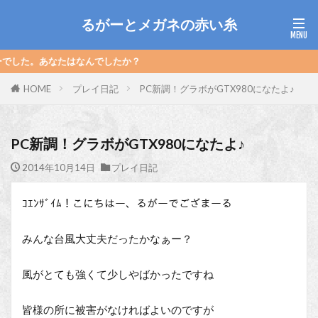
るがーとメガネの赤い糸
なたはなんでしたか？
HOME
プレイ日記
PC新調！グラボがGTX980になたよ♪
PC新調！グラボがGTX980になたよ♪
2014年10月14日
プレイ日記
ｺｴﾝｻﾞｲﾑ！こにちはー、るがーでござまーる
みんな台風大丈夫だったかなぁー？
風がとても強くて少しやばかったですね
皆様の所に被害がなければよいのですが